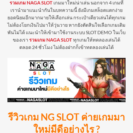
รวมเกม NAGA SLOT
เกมมาใหม่น่าเล่น นอกจาก 4 เกมที่
เรานำมาแนะนำกันในบทความนี้ ยังมีเกมสล็อตแตกง่าย
ยอดนิยมอีกมากมายให้เลือกเล่น กระเป๋าเดียวเล่นได้ทุกเกม
ไม่ต้องโยกเงินไปมาให้วุ่นวาย หากยังตัดสินใจเลือกเกมเดิม
พันไม่ได้ แนะนำให้เข้ามาใช้งานระบบ SLOT DEMO ในเว็บ
ของเรา
รวมเกม NAGA SLOT
ทุกเกมให้ทดลองเล่นได้
ตลอด 24 ชั่วโมง ไม่ต้องฝากก็เข้าทดลองเล่นได้
รีวิวเกม NG SLOT ค่ายเกมมา
ใหม่มีดีอย่างไร ?