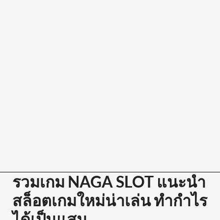
รวมเกม NAGA SLOT แนะนำ
สล็อตเกมใหม่น่าเล่น ทำกำไร
ได้เป็นแสน