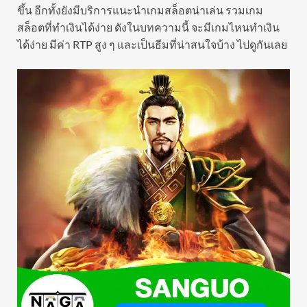
ขึ้น อีกทั้งยังมีบริการแนะนำเกมสล็อตน่าเล่น รวมเกม
สล็อตที่ทำเงินได้ง่าย ดังในบทความนี้ จะมีเกมไหนทำเงิน
ได้ง่าย มีค่า RTP สูง ๆ และเป็นธีมที่น่าสนใจบ้าง ไปดูกันเลย