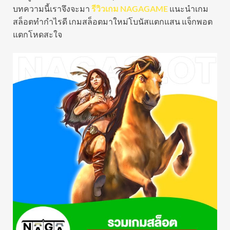
บทความนี้เราจึงจะมา
รีวิวเกม NAGAGAME
แนะนำเกม
สล็อตทำกำไรดี เกมสล็อตมาใหม่โบนัสแตกแสน แจ็กพอต
แตกโหดสะใจ