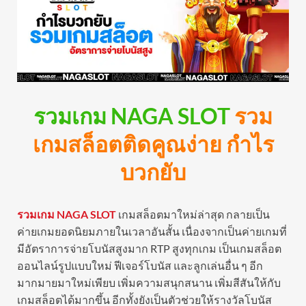
รวมเกม NAGA SLOT
รวม
เกมสล็อตติดคูณง่าย กำไร
บวกยับ
รวมเกม NAGA SLOT
เกมสล็อตมาใหม่ล่าสุด กลายเป็น
ค่ายเกมยอดนิยมภายในเวลาอันสั้น เนื่องจากเป็นค่ายเกมที่
มีอัตราการจ่ายโบนัสสูงมาก RTP สูงทุกเกม เป็นเกมสล็อต
ออนไลน์รูปแบบใหม่ ฟีเจอร์โบนัส และลูกเล่นอื่น ๆ อีก
มากมายมาใหม่เพียบ เพิ่มความสนุกสนาน เพิ่มสีสันให้กับ
เกมสล็อตได้มากขึ้น อีกทั้งยังเป็นตัวช่วยให้รางวัลโบนัส