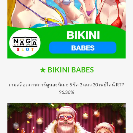
★
BIKINI BABES
เกมสล็อตภาพการ์ตูนอะนิเมะ 5 รีล 3 แถว 30 เพย์ไลน์ RTP
96.36%