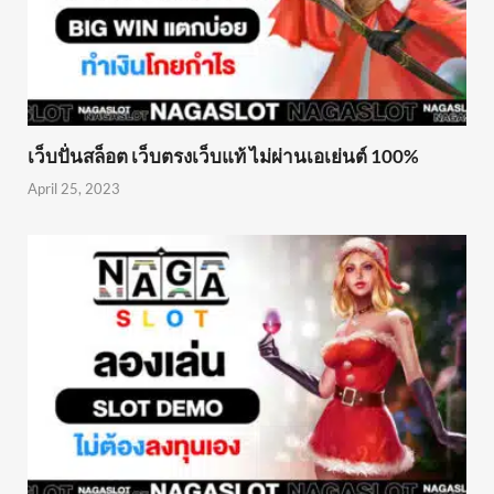
เว็บปั่นสล็อต เว็บตรงเว็บแท้ ไม่ผ่านเอเย่นต์ 100%
April 25, 2023