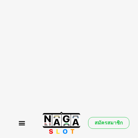
สมัครสมาชิก