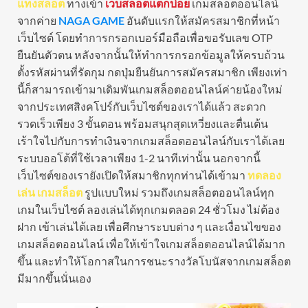
แทงสล็อต
ทางเข้า
เว็บสล็อตแตกบ่อย
เกมสล็อตออนไลน์
จากค่าย
NAGA GAME
อันดับแรกให้สมัครสมาชิกที่หน้า
เว็บไซต์ โดยทำการกรอกเบอร์มือถือเพื่อขอรับเลข OTP
ยืนยันตัวตน หลังจากนั้นให้ทำการกรอกข้อมูลให้ครบถ้วน
ตั้งรหัสผ่านที่รัดกุม กดปุ่มยืนยันการสมัครสมาชิก เพียงเท่า
นี้ก็สามารถเข้ามาเดิมพันเกมสล็อตออนไลน์ค่ายน้องใหม่
จากประเทศสิงคโปร์กับเว็บไซต์ของเราได้แล้ว สะดวก
รวดเร็วเพียง 3 ขั้นตอน พร้อมสนุกสุดเหวี่ยงและตื่นเต้น
เร้าใจไปกับการทำเงินจากเกมสล็อตออนไลน์กับเราได้เลย
ระบบออโต้ที่ใช้เวลาเพียง 1-2 นาทีเท่านั้น นอกจากนี้
เว็บไซต์ของเรายังเปิดให้สมาชิกทุกท่านได้เข้ามา
ทดลอง
เล่น เกมสล็อต
รูปแบบใหม่ รวมถึงเกมสล็อตออนไลน์ทุก
เกมในเว็บไซต์ ลองเล่นได้ทุกเกมตลอด 24 ชั่วโมง ไม่ต้อง
ฝาก เข้าเล่นได้เลย เพื่อศึกษาระบบต่าง ๆ และเงื่อนไขของ
เกมสล็อตออนไลน์ เพื่อให้เข้าใจเกมสล็อตออนไลน์ได้มาก
ขึ้น และทำให้โอกาสในการชนะรางวัลโบนัสจากเกมสล็อต
มีมากขึ้นนั่นเอง