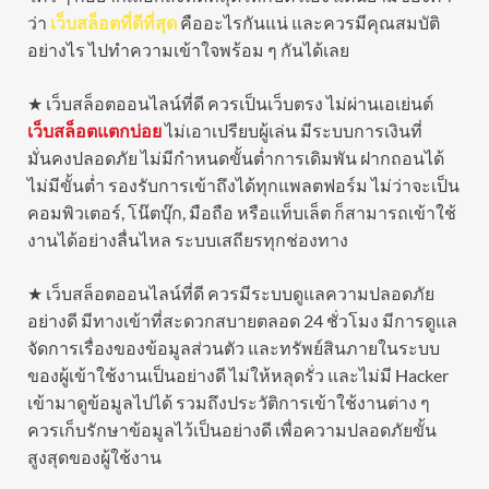
ว่า
เว็บสล็อตที่ดีที่สุด
คืออะไรกันแน่ และควรมีคุณสมบัติ
อย่างไร ไปทำความเข้าใจพร้อม ๆ กันได้เลย
★ เว็บสล็อตออนไลน์ที่ดี ควรเป็นเว็บตรง ไม่ผ่านเอเย่นต์
เว็บสล็อตแตกบ่อย
ไม่เอาเปรียบผู้เล่น มีระบบการเงินที่
มั่นคงปลอดภัย ไม่มีกำหนดขั้นต่ำการเดิมพัน ฝากถอนได้
ไม่มีขั้นต่ำ รองรับการเข้าถึงได้ทุกแพลตฟอร์ม ไม่ว่าจะเป็น
คอมพิวเตอร์, โน๊ตบุ๊ก, มือถือ หรือแท็บเล็ต ก็สามารถเข้าใช้
งานได้อย่างลื่นไหล ระบบเสถียรทุกช่องทาง
★ เว็บสล็อตออนไลน์ที่ดี ควรมีระบบดูแลความปลอดภัย
อย่างดี มีทางเข้าที่สะดวกสบายตลอด 24 ชั่วโมง มีการดูแล
จัดการเรื่องของข้อมูลส่วนตัว และทรัพย์สินภายในระบบ
ของผู้เข้าใช้งานเป็นอย่างดี ไม่ให้หลุดรั่ว และไม่มี Hacker
เข้ามาดูข้อมูลไปได้ รวมถึงประวัติการเข้าใช้งานต่าง ๆ
ควรเก็บรักษาข้อมูลไว้เป็นอย่างดี เพื่อความปลอดภัยขั้น
สูงสุดของผู้ใช้งาน