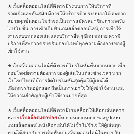
★ เว็บสล็อตออนไลน์ที่ดี ควรมีระบบการให้บริการที่
รวดเร็วและทันสมัย มีการให้บริการด้วยระบบออโต้ สะดวก
สบายทุกขั้นตอน ไม่ว่าจะเป็น การสมัครสมาชิก, การกดรับ
โปรโมชั่น, การเข้าเดิมพันเกมสล็อตออนไลน์, การเข้าใช้
งานระบบทดลองเล่น และบริการอื่น ๆ อีกมากมาย ควรมี
บริการที่สะดวกครบครัน ตอบโจทย์ทุกความต้องการของผู้
เข้าใช้งาน
★ เว็บสล็อตออนไลน์ที่ดี ควรมีโปรโมชั่นที่หลากหลาย เพื่อ
ตอบโจทย์ความต้องการของผู้เล่นในแต่ละช่วงเวลา หาก
เว็บไซต์ไหนที่มีการจัดโปรโมชั่นสุดคุ้มให้ผู้เล่นได้
เลือกสรรกันอยู่ตลอด ถือเป็นการเอาใจใส่ผู้เข้าใช้งาน และ
ให้ความสำคัญกับผู้เข้าใช้งานมากที่สุด
★ เว็บสล็อตออนไลน์ที่ดี ควรมีเกมสล็อตให้เลือกเล่นหลาก
หลาย
เว็บสล็อตแตกบ่อย
มีความหลากหลายของรูปแบบ
เกมสล็อตออนไลน์ เลือกเล่นได้ไม่ซ้ำ ไม่จำเจ ให้ผู้เล่นทุก
ท่านได้สนุกกับการเดิมพันเกมสล็อตออนไลน์ในทุก ๆ วัน