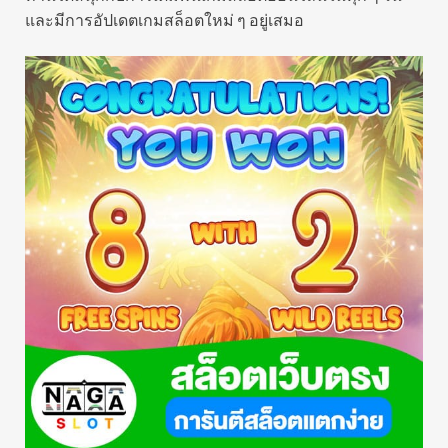
และมีการอัปเดตเกมสล็อตใหม่ ๆ อยู่เสมอ