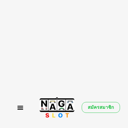
สมัครสมาชิก