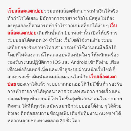
เว็บสล็อตแตกบ่อย
รวมเกมสล็อตที่สามารถทำเงินได้จริง
ทำกำไรได้เยอะ มีอัตราการจ่ายรางวัลโบนัสสูง ไม่ต้อง
ลงทุนเยอะก็สามารถทำกำไรจากเกมสล็อตได้ง่าย ๆ
เว็บ
สล็อตแตกบ่อย
เดิมพันขั้นต่ำ 1 บาทเท่านั้น เปิดให้บริการ
ระบบออโต้ตลอด 24 ชั่วโมง เว็บไซต์ใช้งานง่าย ระบบ
เสถียร รองรับภาษาไทย สามารถเข้าใช้งานบนมือถือได้
โดยที่ไม่ต้องดาวน์โหลดแอปพลิเคชันใด ๆ ให้หนักเครื่อง
รองรับระบบปฏิบัติการ IOS และ Android เข้าถึงง่าย เพียง
เชื่อมต่ออินเทอร์เน็ต และเข้าสู่ระบบผ่านหน้าเว็บไซต์ ก็
สามารถเข้าเดิมพันเกมสล็อตออนไลน์กับ
เว็บสล็อตแตก
บ่อย
ของเราได้แล้ว ระบบฝากถอนออโต้ ไม่มีขั้นต่ำ รองรับ
การทำรายการได้ทุกธนาคาร วอเลท สะดวก รวดเร็ว และ
ปลอดภัยทุกขั้นตอน มีโปรโมชั่นสุดพิเศษน่าสนใจมากมาย
ติดตามได้ที่นี่ทุกวัน สมัครสมาชิกระบบออโต้ง่าย ๆ ได้ด้วย
ตัวเอง ติดต่อสอบถามข้อมูลเพิ่มเติมกับทีมงาน ADMIN ได้
หลากหลายช่องทางตลอด 24 ชั่วโมง