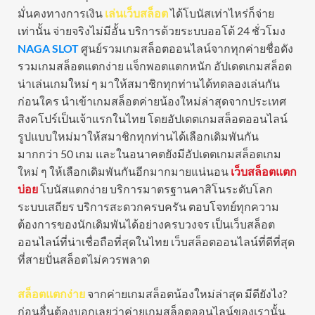
มั่นคงทางการเงิน
เล่นเว็บสล็อต
ได้โบนัสเท่าไหร่ก็จ่าย
เท่านั้น จ่ายจริงไม่มีอั้น บริการด้วยระบบออโต้ 24 ชั่วโมง
NAGA SLOT
ศูนย์รวมเกมสล็อตออนไลน์จากทุกค่ายชื่อดัง
รวมเกมสล็อตแตกง่าย แจ็กพอตแตกหนัก อัปเดตเกมสล็อต
น่าเล่นเกมใหม่ ๆ มาให้สมาชิกทุกท่านได้ทดลองเล่นกัน
ก่อนใคร นำเข้าเกมสล็อตค่ายน้องใหม่ล่าสุดจากประเทศ
สิงคโปร์เป็นเจ้าแรกในไทย โดยอัปเดตเกมสล็อตออนไลน์
รูปแบบใหม่มาให้สมาชิกทุกท่านได้เลือกเดิมพันกัน
มากกว่า 50 เกม และในอนาคตยังมีอัปเดตเกมสล็อตเกม
ใหม่ ๆ ให้เลือกเดิมพันกันอีกมากมายแน่นอน
เว็บสล็อตแตก
บ่อย
โบนัสแตกง่าย บริการมาตรฐานคาสิโนระดับโลก
ระบบเสถียร บริการสะดวกครบครัน ตอบโจทย์ทุกความ
ต้องการของนักเดิมพันได้อย่างครบวงจร เป็นเว็บสล็อต
ออนไลน์ที่น่าเชื่อถือที่สุดในไทย เว็บสล็อตออนไลน์ที่ดีที่สุด
ที่สายปั่นสล็อตไม่ควรพลาด
สล็อตแตกง่าย
จากค่ายเกมสล็อตน้องใหม่ล่าสุด มีดียังไง?
ก่อนอื่นต้องบอกเลยว่าค่ายเกมสล็อตออนไลน์ของเรานั้น