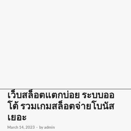
เว็บสล็อตแตกบ่อย ระบบออ
โต้ รวมเกมสล็อตจ่ายโบนัส
เยอะ
March 14, 2023
-
by
admin