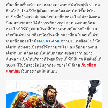
เป็นสล็อตเว็บแท้ 100% ส่งตรงมาจากบริษัทใหญ่ที่ประเทศ
สิงคโปร์ เป็นบริษัทผู้พัฒนาเกมสล็อตออนไลน์ชั้นนำใน
เอเชีย ที่สร้างสรรค์และผลิตเกมสล็อตออนไลน์ค่ายดังยอด
นิยมมามากมาย ได้ทำการพัฒนารูปแบบของเกมสล็อต
ออนไลน์ ให้มีรูปแบบใหม่ที่มีความทันสมัยมากยิ่งขึ้น จน
เกิดเป็นค่ายเกมสล็อตน้องใหม่ที่มาแรงที่สุดในตอนนี้ ค่าย
เกมสล็อตออนไลน์
NAGA GAME
จากประเทศสิงคโปร์ นัก
เดิมพันทั่วทั้งเอเชียต่างให้ความสนใจ และเลือกมาลงทุน
เดิมพันเกมสล็อตออนไลน์กับค่ายเกมของเรากันอย่าง
ล้นหลาม เปิดให้บริการที่ไทยแล้ววันนี้ ที่นี่ที่แรก ลิขสิทธิ์แท้
100% มีใบรับรองยืนยันถูกต้อง สบายใจได้เลย
เว็บสล็อต
แตกบ่อย
เว็บตรงเว็บแท้แน่นอน