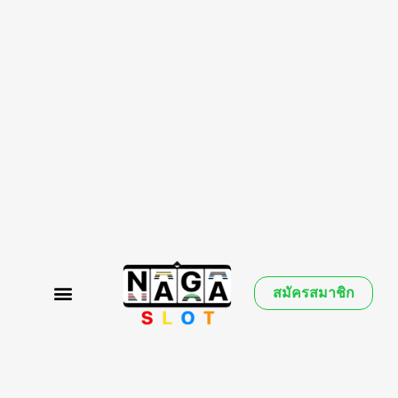
สมัครสมาชิก