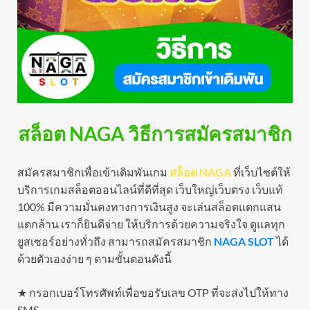
สล็อต NAGA วิธีการสมัครสมาชิก
สมัครสมาชิกเพื่อเข้าเดิมพันเกม
สล็อต NAGA
ที่เว็บไซต์ให้
บริการเกมสล็อตออนไลน์ที่ดีที่สุด เว็บใหญ่เว็บตรง เว็บแท้
100% มีความมั่นคงทางการเงินสูง จะเล่นสล็อตแตกแสน
แตกล้าน เราก็ยินดีจ่าย ให้บริการด้วยความจริงใจ ดูแลทุก
ยูสเซอร์อย่างทั่วถึง สามารถสมัครสมาชิก
NAGA SLOT
ได้
ด้วยตัวเองง่าย ๆ ตามขั้นตอนดังนี้
★ กรอกเบอร์โทรศัพท์เพื่อขอรับเลข OTP ที่จะส่งไปให้ทาง
SMS