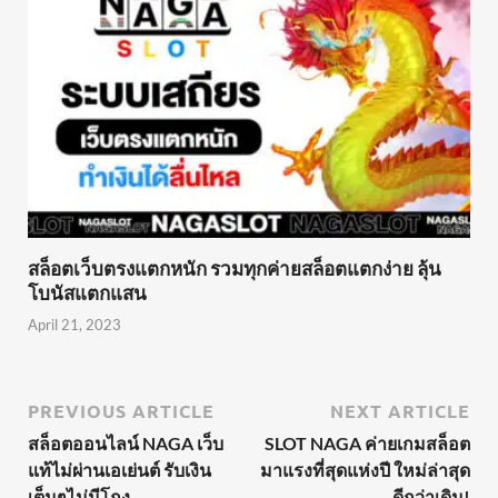
สล็อตเว็บตรงแตกหนัก รวมทุกค่ายสล็อตแตกง่าย ลุ้น
โบนัสแตกแสน
April 21, 2023
PREVIOUS ARTICLE
NEXT ARTICLE
สล็อตออนไลน์ NAGA เว็บ
SLOT NAGA ค่ายเกมสล็อต
แท้ไม่ผ่านเอเย่นต์ รับเงิน
มาแรงที่สุดแห่งปี ใหม่ล่าสุด
เต็มๆไม่มีโกง
ดีกว่าเดิม!