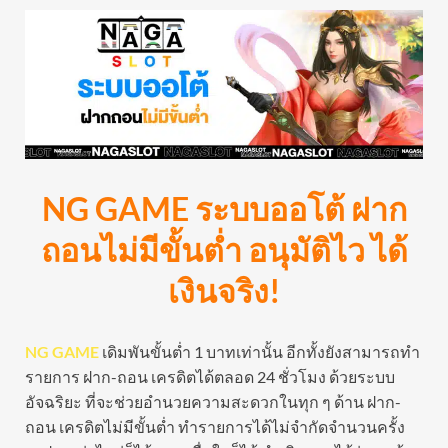
NG GAME ระบบออโต้ ฝาก
ถอนไม่มีขั้นต่ำ อนุมัติไว ได้
เงินจริง!
NG GAME
เดิมพันขั้นต่ำ 1 บาทเท่านั้น อีกทั้งยังสามารถทำ
รายการ ฝาก-ถอน เครดิตได้ตลอด 24 ชั่วโมง ด้วยระบบ
อัจฉริยะ ที่จะช่วยอำนวยความสะดวกในทุก ๆ ด้าน ฝาก-
ถอน เครดิตไม่มีขั้นต่ำ ทำรายการได้ไม่จำกัดจำนวนครั้ง