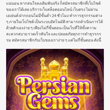
แน่นอน หากสนใจลงเดิมพันจริง ก็สมัครสมาชิกที่เว็บไซต์
ของเราได้เลย บริการเว็บสล็อตออนไลน์ เว็บตรง ไม่ผ่าน
เอเย่นต์ ฝากถอนไม่มีขั้นต่ำ 24 ชั่วโมง ทำการธุรกรรมต่าง
ๆ ภายในเว็บไซต์ เป็นระบบอัตโนมัติ สามารถดำเนินการได้
ด้วยตัวเองง่าย ๆ เพียงไม่กี่ขั้นตอน เป็นเว็บที่ให้ทั้งความ
สะดวกสบาย รวดเร็วทันใจ และปลอดภัยทุกการทำธุรรกร
รม สมัครสมาชิกกับเว็บของเราง่าย ๆ แค่ไม่กี่ขั้นตอน ดังนี้