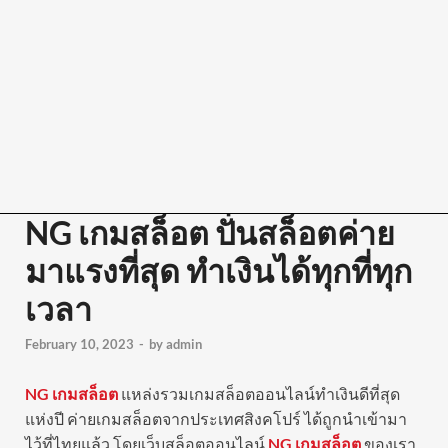
NG เกมสล็อต ปั่นสล็อตค่าย
มาแรงที่สุด ทำเงินได้ทุกที่ทุก
เวลา
February 10, 2023
-
by
admin
NG เกมสล็อต
แหล่งรวมเกมสล็อตออนไลน์ทำเงินดีที่สุด
แห่งปี ค่ายเกมสล็อตจากประเทศสิงคโปร์ ได้ถูกนำเข้ามา
ไว้ที่ไทยแล้ว โดยเว็บสล็อตออนไลน์
NG เกมสล็อต
ของเรา