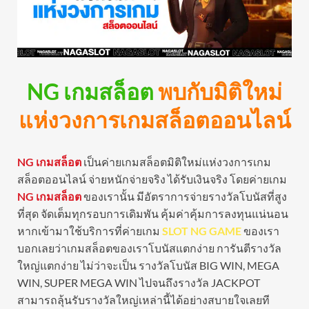
NG เกมสล็อต
พบกับมิติใหม่
แห่งวงการเกมสล็อตออนไลน์
NG เกมสล็อต
เป็นค่ายเกมสล็อตมิติใหม่แห่งวงการเกม
สล็อตออนไลน์ จ่ายหนักจ่ายจริง ได้รับเงินจริง โดยค่ายเกม
NG เกมสล็อต
ของเรานั้น มีอัตราการจ่ายรางวัลโบนัสที่สูง
ที่สุด จัดเต็มทุกรอบการเดิมพัน คุ้มค่าคุ้มการลงทุนแน่นอน
หากเข้ามาใช้บริการที่ค่ายเกม
SLOT NG GAME
ของเรา
บอกเลยว่าเกมสล็อตของเราโบนัสแตกง่าย การันตีรางวัล
ใหญ่แตกง่าย ไม่ว่าจะเป็น รางวัลโบนัส BIG WIN, MEGA
WIN, SUPER MEGA WIN ไปจนถึงรางวัล JACKPOT
สามารถลุ้นรับรางวัลใหญ่เหล่านี้ได้อย่างสบายใจเลยที