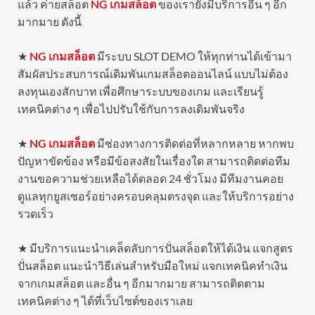
แล้ว ค่ายสล็อต
NG เกมสล็อต
ของเรายังมีบริการอื่น ๆ อีก
มากมาย ดังนี้
★
NG เกมสล็อต
มีระบบ SLOT DEMO ให้ทุกท่านได้เข้ามา
สัมผัสประสบการณ์เดิมพันเกมสล็อตออนไลน์ แบบไม่ต้อง
ลงทุนเองสักบาท เพื่อศึกษาระบบของเกม และเรียนรู้
เทคนิคต่าง ๆ เพื่อไปปรับใช้กับการลงเดิมพันจริง
★
NG เกมสล็อต
มีช่องทางการติดต่อที่หลากหลาย หากพบ
ปัญหาขัดข้อง หรือมีข้อสงสัยในเรื่องใด สามารถติดต่อทีม
งานขอความช่วยเหลือได้ตลอด 24 ชั่วโมง มีทีมงานคอย
ดูแลทุกยูสเซอร์อย่างครอบคลุมตรงจุด และให้บริการอย่าง
รวดเร็ว
★ มีบริการแนะนำเคล็ดลับการปั่นสล็อตให้ได้เงิน แจกสูตร
ปั่นสล็อต แนะนำวิธีเล่นสำหรับมือใหม่ แจกเทคนิคทำเงิน
จากเกมสล็อต และอื่น ๆ อีกมากมาย สามารถติดตาม
เทคนิคต่าง ๆ ได้ที่เว็บไซต์ของเราเลย