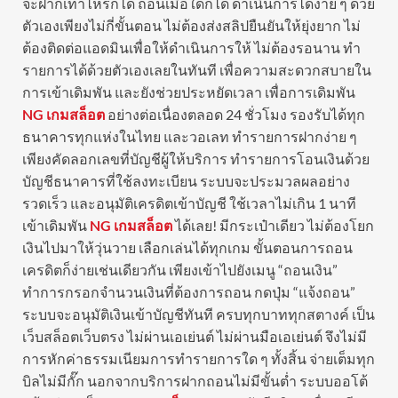
จะฝากเท่าไหร่ก็ได้ ถอนเมื่อใดก็ได้ ดำเนินการได้ง่าย ๆ ด้วย
ตัวเองเพียงไม่กี่ขั้นตอน ไม่ต้องส่งสลิปยืนยันให้ยุ่งยาก ไม่
ต้องติดต่อแอดมินเพื่อให้ดำเนินการให้ ไม่ต้องรอนาน ทำ
รายการได้ด้วยตัวเองเลยในทันที เพื่อความสะดวกสบายใน
การเข้าเดิมพัน และยังช่วยประหยัดเวลา เพื่อการเดิมพัน
NG เกมสล็อต
อย่างต่อเนื่องตลอด 24 ชั่วโมง รองรับได้ทุก
ธนาคารทุกแห่งในไทย และวอเลท ทำรายการฝากง่าย ๆ
เพียงคัดลอกเลขที่บัญชีผู้ให้บริการ ทำรายการโอนเงินด้วย
บัญชีธนาคารที่ใช้ลงทะเบียน ระบบจะประมวลผลอย่าง
รวดเร็ว และอนุมัติเครดิตเข้าบัญชี ใช้เวลาไม่เกิน 1 นาที
เข้าเดิมพัน
NG เกมสล็อต
ได้เลย! มีกระเป๋าเดียว ไม่ต้องโยก
เงินไปมาให้วุ่นวาย เลือกเล่นได้ทุกเกม ขั้นตอนการถอน
เครดิตก็ง่ายเช่นเดียวกัน เพียงเข้าไปยังเมนู “ถอนเงิน”
ทำการกรอกจำนวนเงินที่ต้องการถอน กดปุ่ม “แจ้งถอน”
ระบบจะอนุมัติเงินเข้าบัญชีทันที ครบทุกบาททุกสตางค์ เป็น
เว็บสล็อตเว็บตรง ไม่ผ่านเอเย่นต์ ไม่ผ่านมือเอเย่นต์ จึงไม่มี
การหักค่าธรรมเนียมการทำรายการใด ๆ ทั้งสิ้น จ่ายเต็มทุก
บิลไม่มีกั๊ก นอกจากบริการฝากถอนไม่มีขั้นต่ำ ระบบออโต้