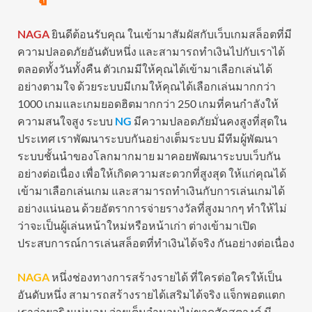
NAGA
ยินดีต้อนรับคุณ ในเข้ามาสัมผัสกับเว็บเกมสล็อตที่มี
ความปลอดภัยอันดับหนึ่ง และสามารถทำเงินไปกับเราได้
ตลอดทั้งวันทั้งคืน ตัวเกมมีให้คุณได้เข้ามาเลือกเล่นได้
อย่างตามใจ ด้วยระบบมีเกมให้คุณได้เลือกเล่นมากกว่า
1000 เกมและเกมยอดฮิตมากกว่า 250 เกมที่คนกำลังให้
ความสนใจสูง ระบบ
NG
มีความปลอดภัยมั่นคงสูงที่สุดใน
ประเทศ เราพัฒนาระบบกันอย่างเต็มระบบ มีทีมผู้พัฒนา
ระบบชั้นนำของโลกมากมาย มาคอยพัฒนาระบบเว็บกัน
อย่างต่อเนื่อง เพื่อให้เกิดความสะดวกที่สูงสุด ให้แก่คุณได้
เข้ามาเลือกเล่นเกม และสามารถทำเงินกับการเล่นเกมได้
อย่างแน่นอน ด้วยอัตราการจ่ายรางวัลที่สูงมากๆ ทำให้ไม่
ว่าจะเป็นผู้เล่นหน้าใหม่หรือหน้าเก่า ต่างเข้ามาเปิด
ประสบการณ์การเล่นสล็อตที่ทำเงินได้จริง กันอย่างต่อเนื่อง
NAGA
หนึ่งช่องทางการสร้างรายได้ ที่ใครต่อใครให้เป็น
อันดับหนึ่ง สามารถสร้างรายได้เสริมได้จริง แจ็กพอตแตก
เราจ่ายจริงแน่นอน จ่ายเต็มจำนวนไม่ขาดสักสตางค์ มี