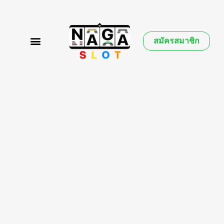
สมัครสมาชิก