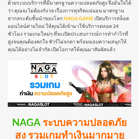
ด้วยระบบบริการที่มีมาตรฐานความปลอดภัยสูง จึงมั่นใจได้
ว่า คุณจะไม่ต้องกังวล เรื่องการทุจริตแน่นอน มาตรฐาน
สากลระดับชั้นนำของโลก
NAGA GAME
เปิดบริการสล็อต
ออนไลน์ค่ายใหม่ ให้คุณได้เข้ามาใช้บริการตลอด 24
ชั่วโมง รวมเกมใหม่ๆ ที่จะเปิดประสบการณ์การทำกำไรที่
สูงจนคุณต้องตกใจ ชัวร์ไม่จกตา พร้อมมอบความสนุกให้
คุณได้อย่างไม่จำกัด เปิดโอกาสให้คุณมาสัมผัสแล้ว
NAGA
ระบบความปลอดภัย
สูง รวมเกมทำเงินมากมาย