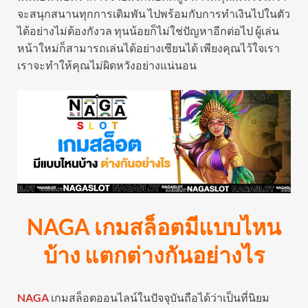
จะสนุกสนานทุกการเดิมพัน ไปพร้อมกับการทำเงินไปในตัว
ได้อย่างไม่ต้องกังวล ทุนน้อยก็ไม่ใช่ปัญหาอีกต่อไป ผู้เล่น
หน้าใหม่ก็สามารถเล่นได้อย่างเซียนได้ เพียงคุณไว้ใจเรา
เราจะทำให้คุณไม่ผิดหวังอย่างแน่นอน
NAGA เกมสล็อตมีแบบไหน
บ้าง แตกต่างกันอย่างไร
NAGA
เกมสล็อตออนไลน์ในปัจจุบันถือได้ว่าเป็นที่นิยม