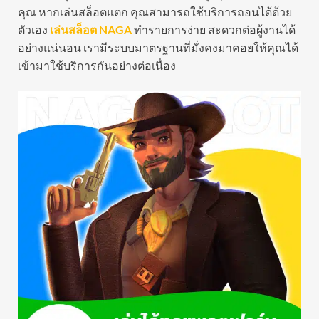
คุณ หากเล่นสล็อตแตก คุณสามารถใช้บริการถอนได้ด้วย
ตัวเอง
เล่นสล็อต NAGA
ทำรายการง่าย สะดวกต่อผู้งานได้
อย่างแน่นอน เรามีระบบมาตรฐานที่มั่งคงมาคอยให้คุณได้
เข้ามาใช้บริการกันอย่างต่อเนื่อง