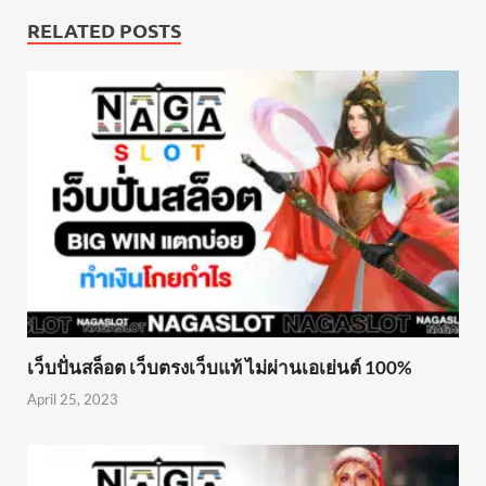
RELATED POSTS
เว็บปั่นสล็อต เว็บตรงเว็บแท้ ไม่ผ่านเอเย่นต์ 100%
April 25, 2023